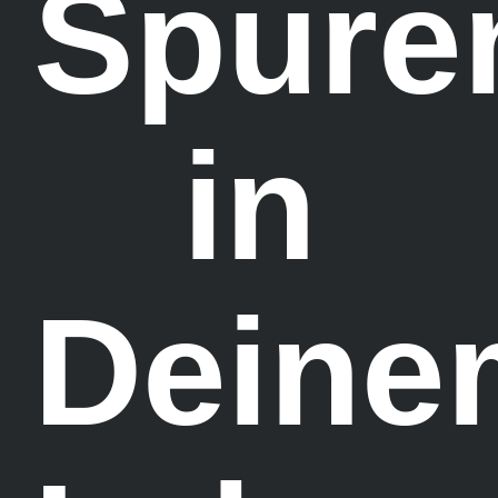
Spure
in
Deine